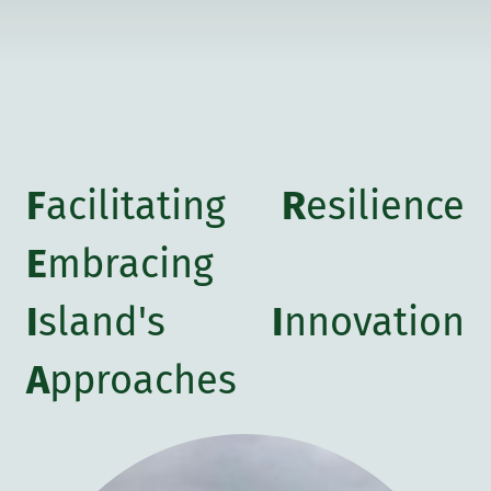
F
acilitating
R
esilience
E
mbracing
I
sland's
I
nnovation
A
pproaches